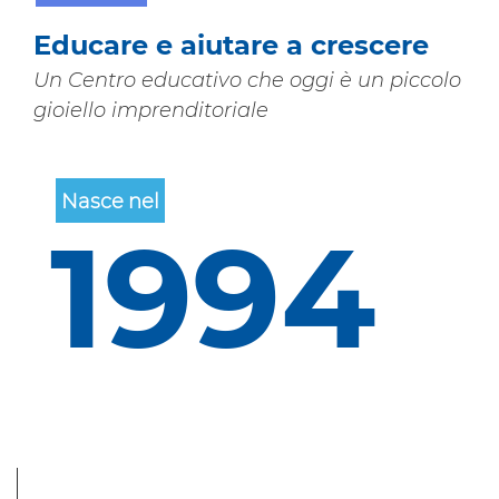
21 GENNAIO, 2020
F.IACIO
_SETTORE SERVIZI
,
COMUNITÀ
Educare e aiutare a crescere
Un Centro educativo che oggi è un piccolo
gioiello imprenditoriale
Nasce
nel
1994