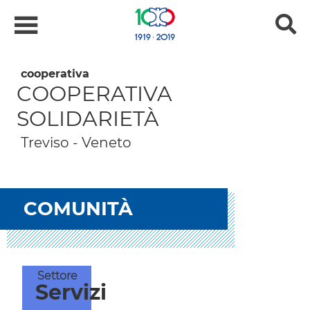
Skip
to
content
cooperativa
COOPERATIVA
SOLIDARIETÀ
Treviso - Veneto
COMUNITÀ
Settore
Servizi